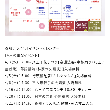
桑都テラス4月イベントカレンダー
【4月の主なイベント】
4/3（水）12:30- 八王子花まつり【慶讃法要・奉納踊り（八王子
芸者衆）・落語講演（林家木久蔵氏）】入場無料
4/5（金）15:00- 街頭紙芝居「ふじまなぶん」入場無料
4/6（土）14:30- 車人形若手の会講演 入場無料
4/16（火）12:00- 八王子芸者ランチ 18:30- ディナー
4/20（土）11:00- 日常の芸者 公開稽古 入場無料
4/21（日）14:30- 桑都テラス落語 歌橘・三語楼二人会